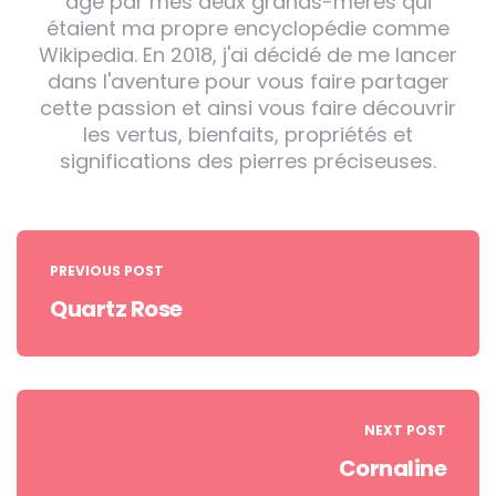
âge par mes deux grands-mères qui
étaient ma propre encyclopédie comme
Wikipedia. En 2018, j'ai décidé de me lancer
dans l'aventure pour vous faire partager
cette passion et ainsi vous faire découvrir
les vertus, bienfaits, propriétés et
significations des pierres préciseuses.
Post
navigation
PREVIOUS POST
Quartz Rose
NEXT POST
Cornaline