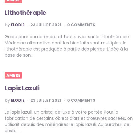
Lithothérapie
POSTED
by
ELODIE
23 JUILLET 2021
0 COMMENTS
BY
Guide pour comprendre et tout savoir sur la Lithothérapie
Médecine alternative dont les bienfaits sont multiples, la
lithothérapie est pratiquée à partie des pierres. L’idée à la
base de son…
AMBRE
Lapis Lazuli
POSTED
by
ELODIE
23 JUILLET 2021
0 COMMENTS
BY
Le lapis lazuli, un cristal de luxe à votre portée Pour la
fabrication de certains objets d’art et d’œuvres sacrées, on
utilisait depuis des millénaires le lapis lazuli. Aujourd’hui, ce
cristal…