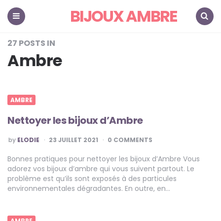
BIJOUX AMBRE
">
Menu
Search
27 POSTS IN
Ambre
AMBRE
Nettoyer les bijoux d’Ambre
POSTED
by
ELODIE
23 JUILLET 2021
0 COMMENTS
BY
Bonnes pratiques pour nettoyer les bijoux d’Ambre Vous
adorez vos bijoux d’ambre qui vous suivent partout. Le
problème est qu’ils sont exposés à des particules
environnementales dégradantes. En outre, en…
AMBRE