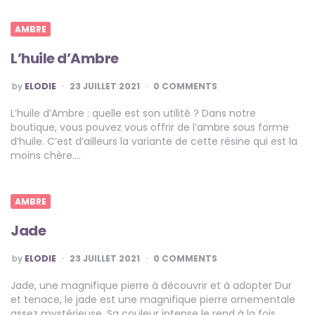
AMBRE
L’huile d’Ambre
POSTED
by
ELODIE
23 JUILLET 2021
0 COMMENTS
BY
L’huile d’Ambre : quelle est son utilité ? Dans notre
boutique, vous pouvez vous offrir de l’ambre sous forme
d’huile. C’est d’ailleurs la variante de cette résine qui est la
moins chère….
AMBRE
Jade
POSTED
by
ELODIE
23 JUILLET 2021
0 COMMENTS
BY
Jade, une magnifique pierre à découvrir et à adopter Dur
et tenace, le jade est une magnifique pierre ornementale
assez mystérieuse. Sa couleur intense le rend à la fois