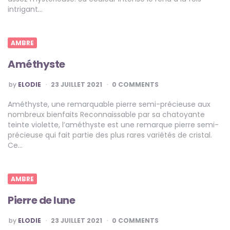
intrigant…
AMBRE
Améthyste
POSTED
by
ELODIE
23 JUILLET 2021
0 COMMENTS
BY
Améthyste, une remarquable pierre semi-précieuse aux
nombreux bienfaits Reconnaissable par sa chatoyante
teinte violette, l’améthyste est une remarque pierre semi-
précieuse qui fait partie des plus rares variétés de cristal.
Ce…
AMBRE
Pierre de lune
POSTED
by
ELODIE
23 JUILLET 2021
0 COMMENTS
BY